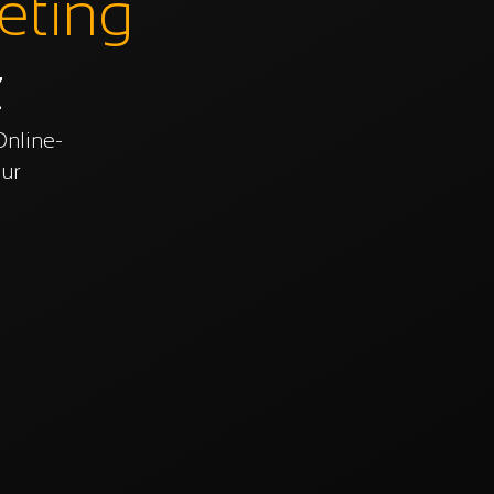
eting
z
Online-
ur