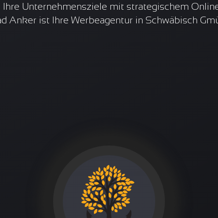
e Ihre Unternehmensziele mit strategischem Onlin
d Anker ist Ihre Werbeagentur in Schwäbisch Gm